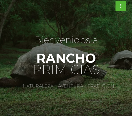
Ir
al
contenido
Bienvenidos a​
RANCHO
PRIMICIAS
NATURALEZA – AVENTURA – TRADICIÓN